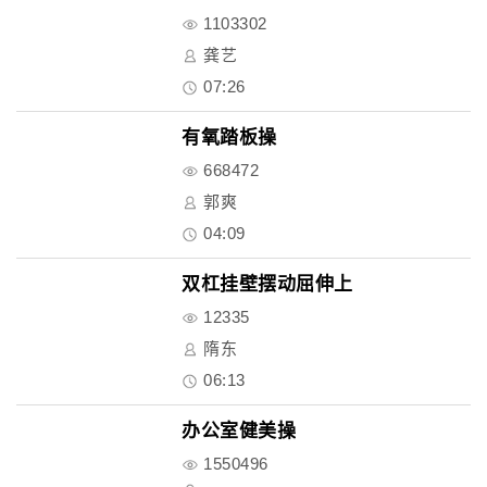
1103302
龚艺
07:26
有氧踏板操
668472
郭爽
04:09
双杠挂壁摆动屈伸上
12335
隋东
06:13
办公室健美操
1550496