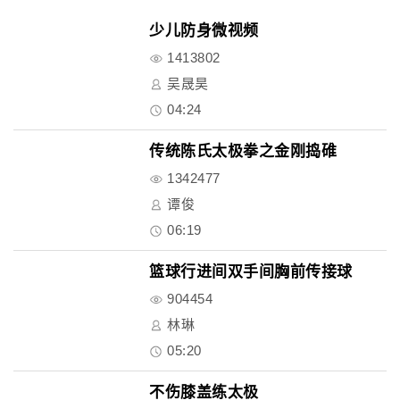
少儿防身微视频
1413802
吴晟昊
04:24
传统陈氏太极拳之金刚捣碓
1342477
谭俊
06:19
篮球行进间双手间胸前传接球
904454
林琳
05:20
不伤膝盖练太极