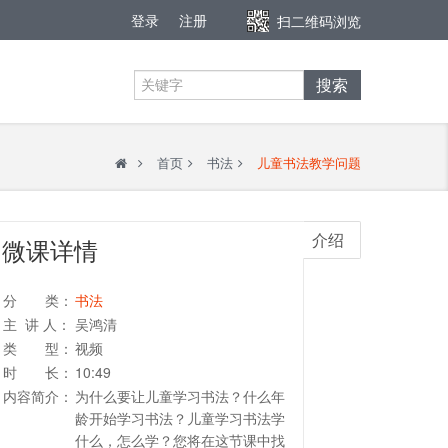
登录
注册
扫二维码浏览
搜索
首页
书法
儿童书法教学问题
介绍
微课详情
分 类：
书法
主 讲 人：
吴鸿清
类 型：
视频
时 长：
10:49
内容简介：
为什么要让儿童学习书法？什么年
龄开始学习书法？儿童学习书法学
什么，怎么学？您将在这节课中找