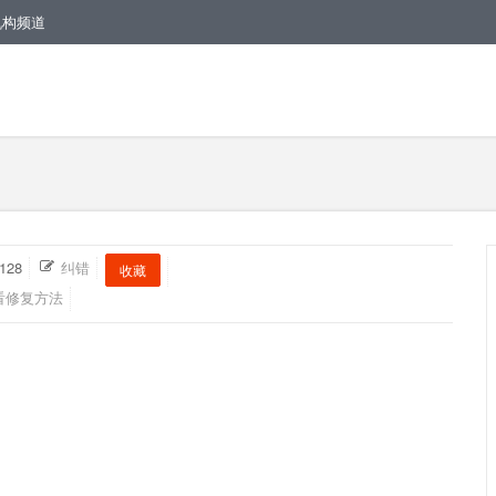
机构频道
128
纠错
收藏
看修复方法