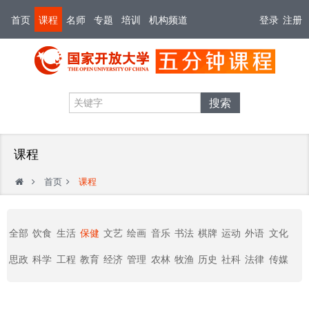
首页
课程
名师
专题
培训
机构频道
登录
注册
搜索
课程
首页
课程
全部
饮食
生活
保健
文艺
绘画
音乐
书法
棋牌
运动
外语
文化
思政
科学
工程
教育
经济
管理
农林
牧渔
历史
社科
法律
传媒