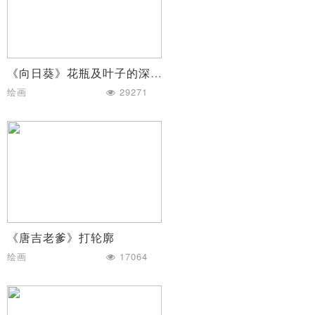
《向日葵》花瓶及叶子的深入刻画
绘画
29271
《唐吉老爹》打轮廓
绘画
17064