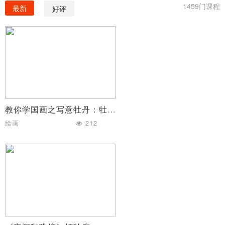
1459门课程
最新
好评
教你学国画之写意牡丹：牡丹花的时间变化
绘画
212