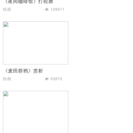
《夜间咖啡馆》打轮廓
绘画
129571
《麦田群鸦》赏析
绘画
52870