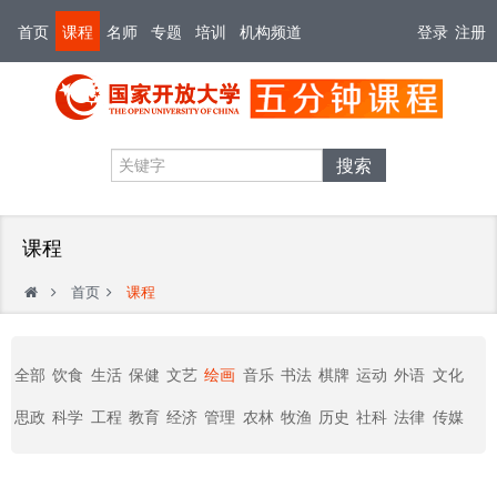
首页
课程
名师
专题
培训
机构频道
登录
注册
搜索
课程
首页
课程
全部
饮食
生活
保健
文艺
绘画
音乐
书法
棋牌
运动
外语
文化
思政
科学
工程
教育
经济
管理
农林
牧渔
历史
社科
法律
传媒