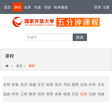
首页
课程
名师
专题
培训
机构频道
登录
注册
搜索
课程
首页
课程
全部
饮食
生活
保健
文艺
绘画
音乐
书法
棋牌
运动
外语
文化
思政
科学
工程
教育
经济
管理
农林
牧渔
历史
社科
法律
传媒