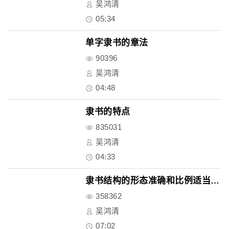
吴鸿清
05:34
单字隶书的章法
90396
吴鸿清
04:48
隶书的特点
835031
吴鸿清
04:33
隶书结构的形态准确和比例适当原..
358362
吴鸿清
07:02