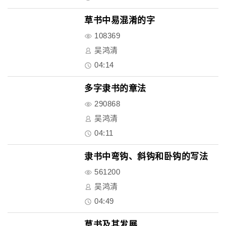
草书中易混淆的字
108369
吴鸿清
04:14
多字隶书的章法
290868
吴鸿清
04:11
隶书中弯钩、斜钩和卧钩的写法
561200
吴鸿清
04:49
草书及其发展