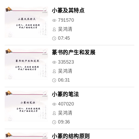
小篆及其特点
791570
吴鸿清
07:45
篆书的产生和发展
335523
吴鸿清
06:31
小篆的笔法
407020
吴鸿清
09:36
小篆的结构原则