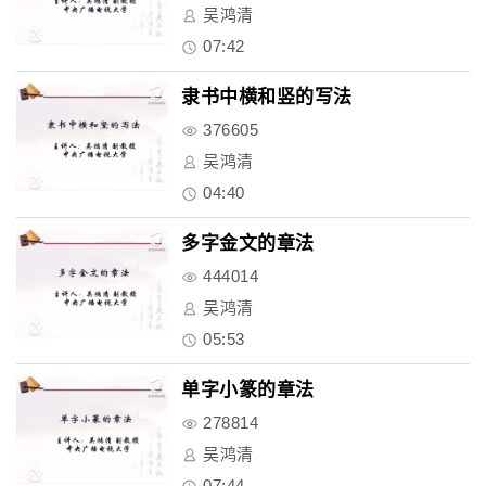
吴鸿清
07:42
隶书中横和竖的写法
376605
吴鸿清
04:40
多字金文的章法
444014
吴鸿清
05:53
单字小篆的章法
278814
吴鸿清
07:44