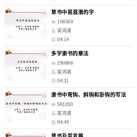
草书中易混淆的字
108369
吴鸿清
04:14
多字隶书的章法
290868
吴鸿清
04:11
隶书中弯钩、斜钩和卧钩的写法
561200
吴鸿清
04:49
草书及其发展