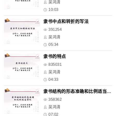
吴鸿清
10:03
隶书中点和转折的写法
391254
吴鸿清
05:34
隶书的特点
835031
吴鸿清
04:33
隶书结构的形态准确和比例适当原..
358362
吴鸿清
07:02