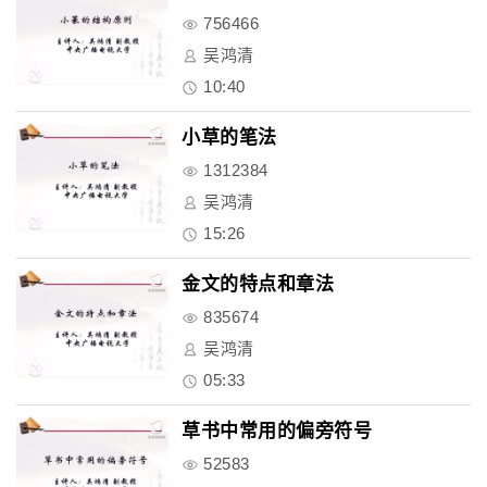
756466
吴鸿清
10:40
小草的笔法
1312384
吴鸿清
15:26
金文的特点和章法
835674
吴鸿清
05:33
草书中常用的偏旁符号
52583