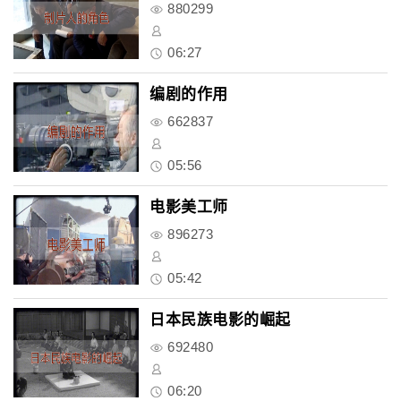
880299
06:27
编剧的作用
662837
05:56
电影美工师
896273
05:42
日本民族电影的崛起
692480
06:20