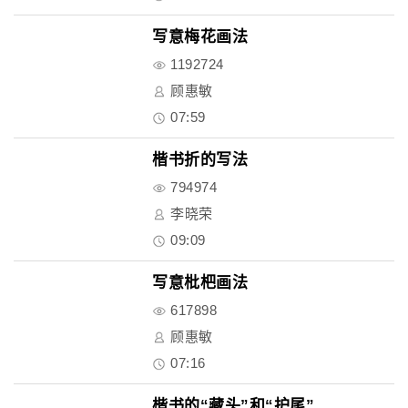
写意梅花画法
1192724
顾惠敏
07:59
楷书折的写法
794974
李晓荣
09:09
写意枇杷画法
617898
顾惠敏
07:16
楷书的“藏头”和“护尾”