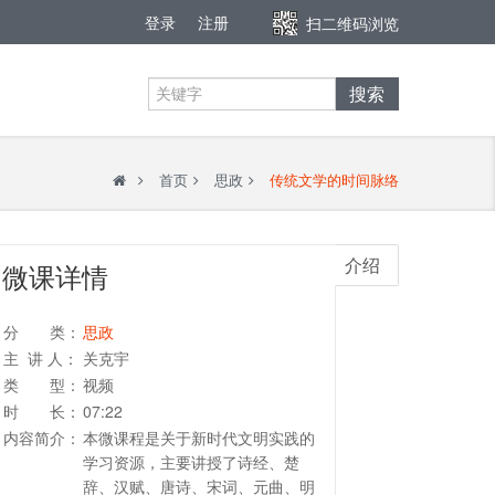
登录
注册
扫二维码浏览
搜索
首页
思政
传统文学的时间脉络
介绍
微课详情
分 类：
思政
主 讲 人：
关克宇
类 型：
视频
时 长：
07:22
内容简介：
本微课程是关于新时代文明实践的
学习资源，主要讲授了诗经、楚
辞、汉赋、唐诗、宋词、元曲、明