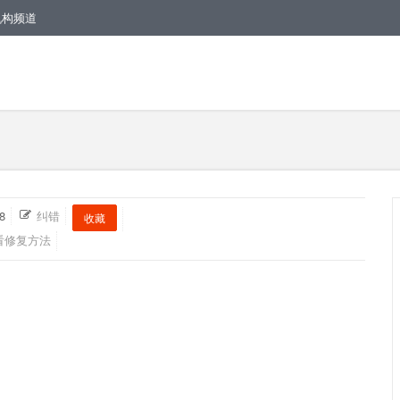
机构频道
8
纠错
收藏
看修复方法