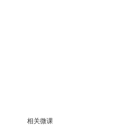
相关微课
第六节 拆节下蹲的动作
第八节 跳跃顶膝的动作
第二节 进插开工的动作
第三节 挑肩盖拳的动作
第四节 槎踢抱捭的动作
第一节 起势、双插破边的动..
第五节 双坠双挢的动作
第九节 双槎双展的动作
第十节 五祖拳完整动作展示