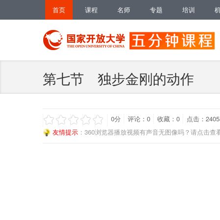
首页
课程
名师
专题
培训
第七节 独步金刚的动作
0
分
评论：
0
收藏：
0
点击：2405
友情提示
：360浏览器播放视频有声音无图像吗？请点击查