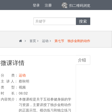
登录
注册
扫二维码浏览
搜索
首页
运动
第七节 独步金刚的动作
介绍
微课详情
分 类：
运动
主 讲 人：
蔡秋明
类 型：
视频
时 长：
06:02
内容简介：
本微课程是关于五祖拳健身操的学
习资源，主要讲授了独步金刚动作
的正面示范、模仿练习和独立练习