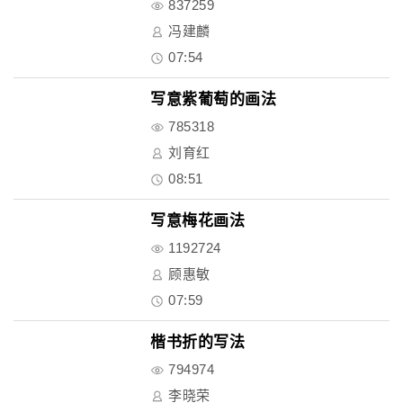
837259
冯建麟
07:54
写意紫葡萄的画法
785318
刘育红
08:51
写意梅花画法
1192724
顾惠敏
07:59
楷书折的写法
794974
李晓荣