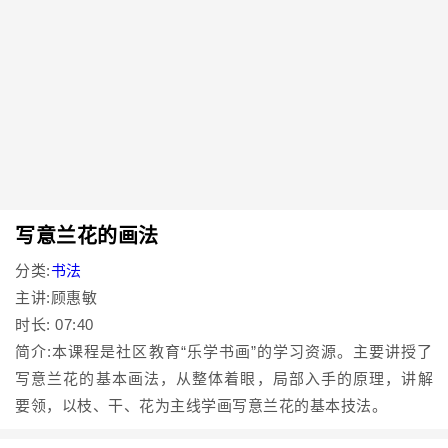
写意兰花的画法
分类:
书法
主讲:顾惠敏
时长: 07:40
简介:本课程是社区教育“乐学书画”的学习资源。主要讲授了
写意兰花的基本画法，从整体着眼，局部入手的原理，讲解
要领，以枝、干、花为主线学画写意兰花的基本技法。