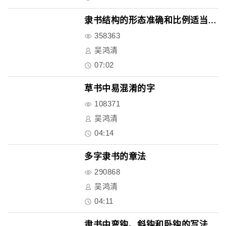
隶书结构的形态准确和比例适当原..
358363
吴鸿清
07:02
草书中易混淆的字
108371
吴鸿清
04:14
多字隶书的章法
290868
吴鸿清
04:11
隶书中弯钩、斜钩和卧钩的写法