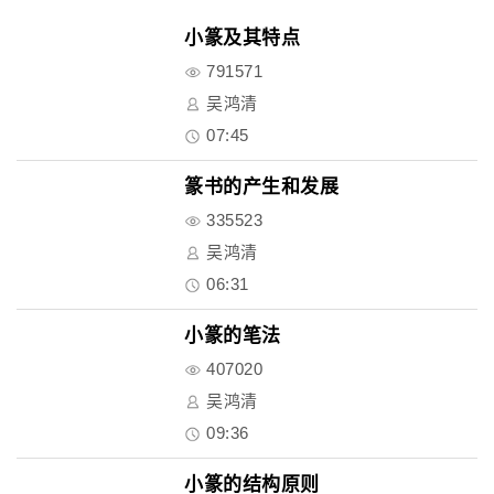
小篆及其特点
791571
吴鸿清
07:45
篆书的产生和发展
335523
吴鸿清
06:31
小篆的笔法
407020
吴鸿清
09:36
小篆的结构原则