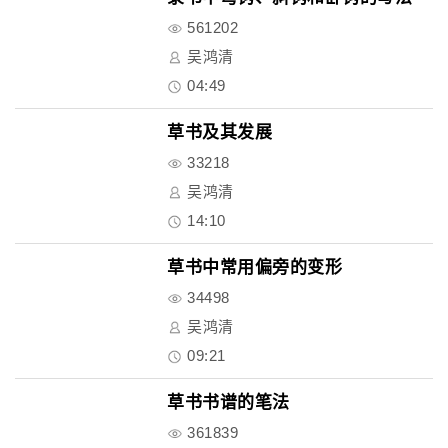
561202
吴鸿清
04:49
草书及其发展
33218
吴鸿清
14:10
草书中常用偏旁的变形
34498
吴鸿清
09:21
草书书谱的笔法
361839