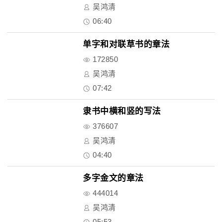
吴鸿清
06:40
单字和对联草书的章法
172850
吴鸿清
07:42
隶书中横和竖的写法
376607
吴鸿清
04:40
多字金文的章法
444014
吴鸿清
05:53