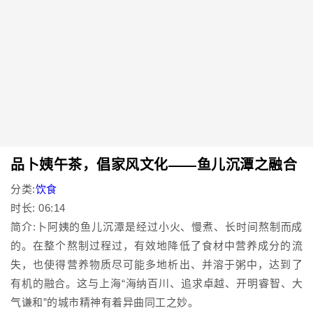
品卜姨午茶，倡家风文化——鱼儿沉潭之融合
分类:
饮食
时长: 06:14
简介:卜阿姨的鱼儿沉潭是经过小火、慢煮、长时间熬制而成
的。在整个熬制过程过，有效地降低了食材中营养成分的流
失，也使得营养物质尽可能多地析出、并溶于粥中，达到了
有机的融合。这与上海“海纳百川、追求卓越、开明睿智、大
气谦和”的城市精神有着异曲同工之妙。