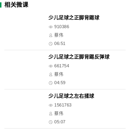
相关微课
少儿足球之正脚背踢球
910386
蔡伟
06:51
少儿足球之正脚背踢反弹球
661754
蔡伟
04:59
少儿足球之左右揉球
1561763
蔡伟
05:07