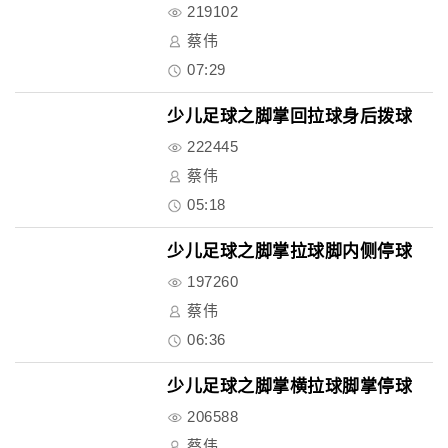
219102
蔡伟
07:29
少儿足球之脚掌回拉球身后拨球
222445
蔡伟
05:18
少儿足球之脚掌拉球脚内侧停球
197260
蔡伟
06:36
少儿足球之脚掌横拉球脚掌停球
206588
蔡伟