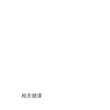
相关微课
散手实战腿、肘、膝法
散手实战摔法
散手实战拳法与步法
散手实战拳法、腿法组合