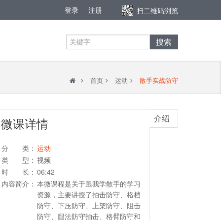
登录
注册
扫二维码浏览
搜索
首页
运动
散手实战防守
介绍
微课详情
分 类：
运动
类 型：
视频
时 长：
06:42
内容简介：
本微课程是关于跟我学散手的学习
资源，主要讲授了拍击防守、格档
防守、下压防守、上架防守、阻击
防守、腿法防守拍击、格臂防守和