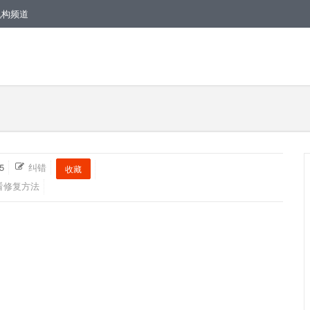
机构频道
5
纠错
收藏
看修复方法