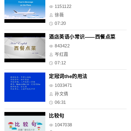
1151122
徐薇
07:20
酒店英语小常识——西餐点菜
843422
岑红霞
07:12
定冠词the的用法
1033471
孙文倩
06:31
比较句
1047038